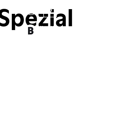
Spezial
7