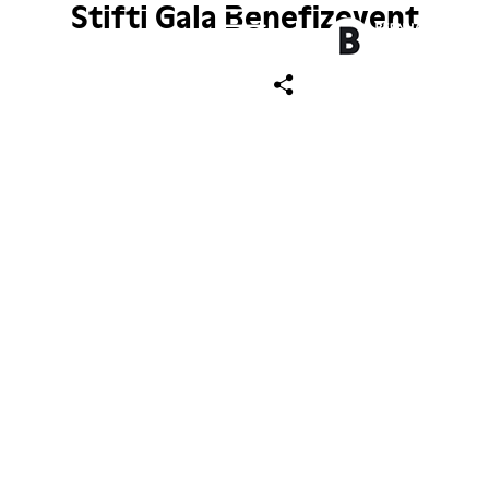
Stifti Gala Benefizevent
ch